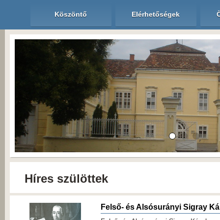
Köszöntő
Elérhetőségek
Híres szülöttek
Felső- és Alsósurányi Sigray Ká