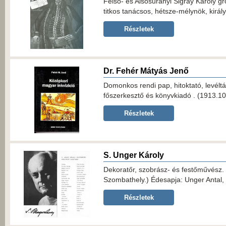
Felső- és Alsósurányi Sigray Károly gró
titkos tanácsos, hétsze-mélynök, királ
Részletek
Dr. Fehér Mátyás Jenő
Domonkos rendi pap, hitoktató, levéltá
főszerkesztő és könyvkiadó . (1913.10
Részletek
S. Unger Károly
Dekoratőr, szobrász- és festőművész.
Szombathely.) Édesapja: Unger Antal, 
Részletek