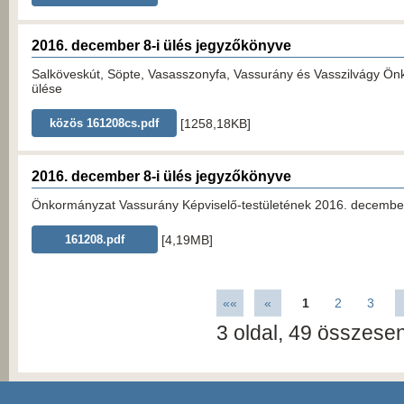
2016. december 8-i ülés jegyzőkönyve
Salköveskút, Söpte, Vasasszonyfa, Vassurány és Vasszilvágy Önk
ülése
[1258,18KB]
közös 161208cs.pdf
2016. december 8-i ülés jegyzőkönyve
Önkormányzat Vassurány Képviselő-testületének 2016. december 8
[4,19MB]
161208.pdf
««
«
1
2
3
3
oldal,
49
összesen