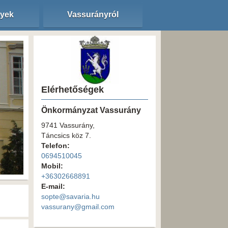
nyek
Vassurányról
Elérhetőségek
Önkormányzat Vassurány
9741 Vassurány,
Táncsics köz 7.
Telefon:
0694510045
Mobil:
+36302668891
E-mail:
sopte@savaria.hu
vassurany@gmail.com