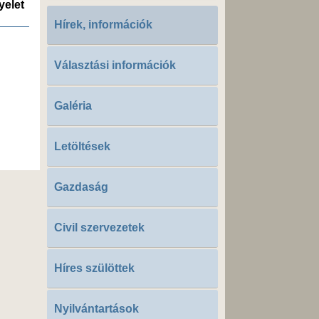
yelet
Hírek, információk
Választási információk
Galéria
Letöltések
Gazdaság
Civil szervezetek
Híres szülöttek
Nyilvántartások