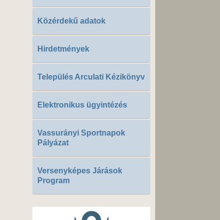
Közérdekű adatok
Hirdetmények
Település Arculati Kézikönyv
Elektronikus ügyintézés
Vassurányi Sportnapok
Pályázat
Versenyképes Járások
Program