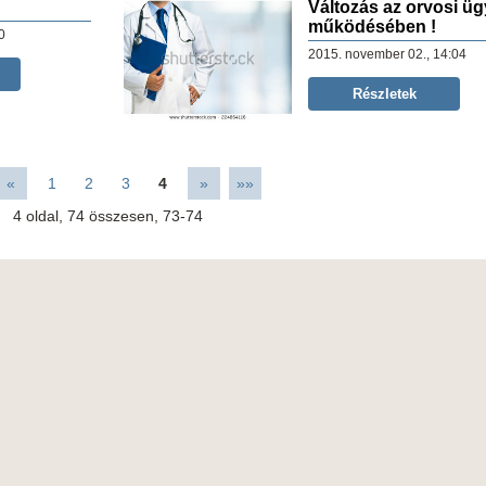
Változás az orvosi üg
működésében !
0
2015. november 02., 14:04
Részletek
«
1
2
3
4
»
»»
4
oldal,
74
összesen,
73-74