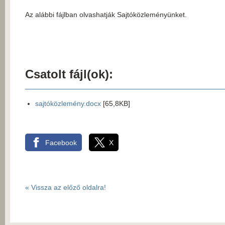
Az alábbi fájlban olvashatják Sajtóközleményünket.
Csatolt fájl(ok):
sajtóközlemény.docx
[65,8KB]
Facebook
X
«
Vissza az előző oldalra!