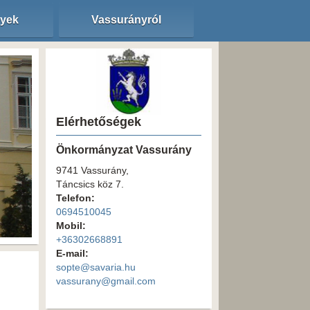
nyek
Vassurányról
Elérhetőségek
Önkormányzat Vassurány
9741 Vassurány,
Táncsics köz 7.
Telefon:
0694510045
Mobil:
+36302668891
E-mail:
sopte@savaria.hu
vassurany@gmail.com