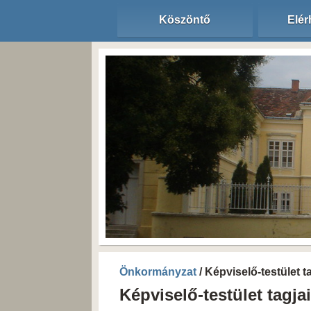
Köszöntő
Elér
Önkormányzat
/ Képviselő-testület t
Képviselő-testület tagjai