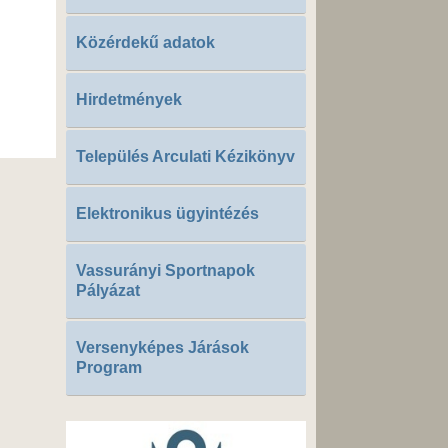
Közérdekű adatok
Hirdetmények
Település Arculati Kézikönyv
Elektronikus ügyintézés
Vassurányi Sportnapok
Pályázat
Versenyképes Járások
Program