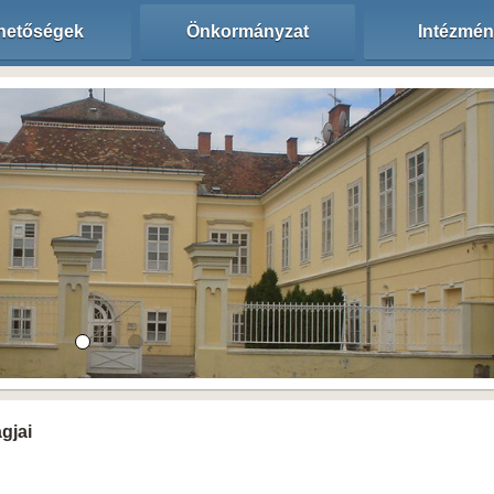
hetőségek
Önkormányzat
Intézmé
agjai