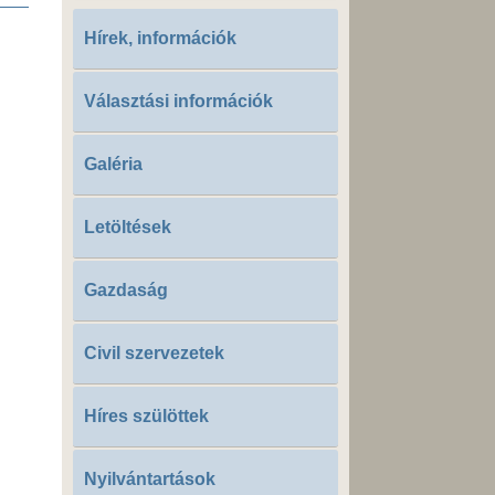
Hírek, információk
Választási információk
Galéria
Letöltések
Gazdaság
Civil szervezetek
Híres szülöttek
Nyilvántartások