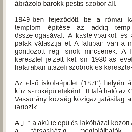
ábrázoló barokk pestis szobor áll.
1949-ben fejeződött be a római ka
templom építése az addig templ
összefogásával. A kastélyparkot és
patak választja el. A faluban van a 
gondozott régi sírok nincsenek. A 
keresztel jelzett két sír 1930-as év
határában útszéli szobrok és keresztek
Az első iskolaépület (1870) helyén á
köz saroképületeként. Itt található az 
Vassurány község közigazgatásilag a
tartozik.
A „H” alakú település lakóházai között
a társasházig megtalálhatók,