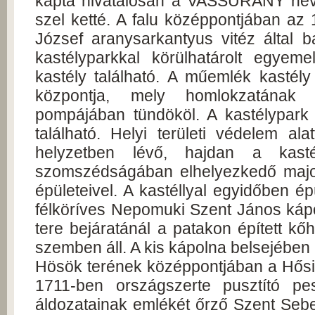
kapta hivatalosan a VASSURÁNY neve
szel ketté. A falu középpontjában az
József aranysarkantyus vitéz által ba
kastélyparkkal körülhatárolt egyem
kastély található. A műemlék kastély
központja, mely homlokzatának f
pompájában tündököl. A kastélypark 
található. Helyi területi védelem ala
helyzetben lévő, hajdan a kasté
szomszédságában elhelyezkedő major: 
épületeivel. A kastéllyal egyidőben é
félköríves Nepomuki Szent János káp
tere bejáratánál a patakon épített kő
szemben áll. A kis kápolna belsejében 
Hösök terének középpontjában a Hősi
1711-ben országszerte pusztító pe
áldozatainak emlékét őrző Szent Sebe