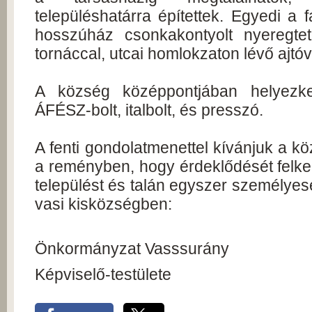
településhatárra építettek. Egyedi a
hosszúház csonkakontyolt nyeregtet
tornáccal, utcai homlokzaton lévő ajtóv
A község középpontjában helyezked
ÁFÉSZ-bolt, italbolt, és presszó.
A fenti gondolatmenettel kívánjuk a k
a reményben, hogy érdeklődését felke
települést és talán egyszer személyes
vasi kisközségben:
Önkormányzat Vasssurány
Képviselő-testülete