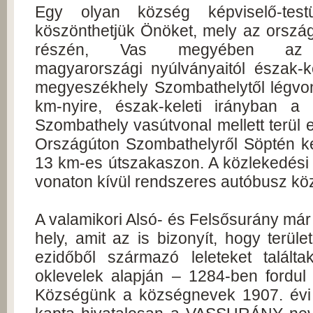
Egy olyan község képviselő-testü
köszönthetjük Önöket, mely az ország
részén, Vas megyében az
magyarországi nyúlványaitól észak-ke
megyeszékhely Szombathelytől légvo
km-nyire, észak-keleti irányban a
Szombathely vasútvonal mellett terül el
Országúton Szombathelyről Söptén ke
13 km-es útszakaszon. A közlekedési 
vonaton kívül rendszeres autóbusz köz
A valamikori Alsó- és Felsősurány már a
hely, amit az is bizonyít, hogy terül
ezidőből származó leleteket talált
oklevelek alapján – 1284-ben fordul 
Községünk a községnevek 1907. évi