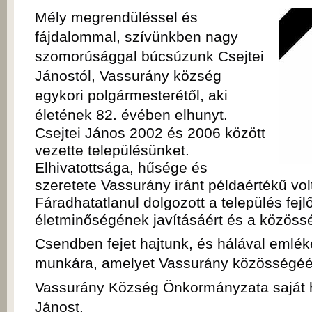
Mély megrendüléssel és
fájdalommal, szívünkben nagy
szomorúsággal búcsúzunk Csejtei
Jánostól, Vassurány község
egykori polgármesterétől, aki
életének 82. évében elhunyt.
Csejtei János 2002 és 2006 között
vezette településünket.
Elhivatottsága, hűsége és
szeretete Vassurány iránt példaértékű v
Fáradhatatlanul dolgozott a település fej
életminőségének javításáért és a közössé
Csendben fejet hajtunk, és hálával emlé
munkára, amelyet Vassurány közösségéér
Vassurány Község Önkormányzata saját hal
Jánost.