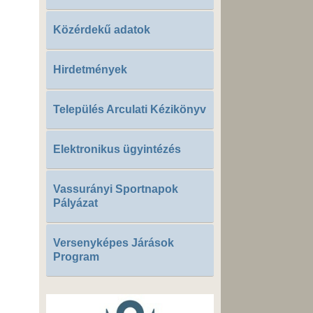
Közérdekű adatok
Hirdetmények
Település Arculati Kézikönyv
Elektronikus ügyintézés
Vassurányi Sportnapok
Pályázat
Versenyképes Járások
Program