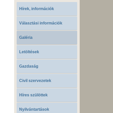
Hírek, információk
Választási információk
Galéria
Letöltések
Gazdaság
Civil szervezetek
Híres szülöttek
Nyilvántartások