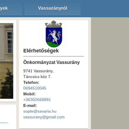
nyek
Vassurányról
Elérhetőségek
Önkormányzat Vassurány
9741 Vassurány,
Táncsics köz 7.
Telefon:
0694510045
Mobil:
+36302668891
E-mail:
sopte@savaria.hu
vassurany@gmail.com