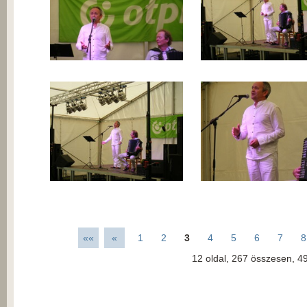
««
«
1
2
3
4
5
6
7
8
12
oldal,
267
összesen,
49